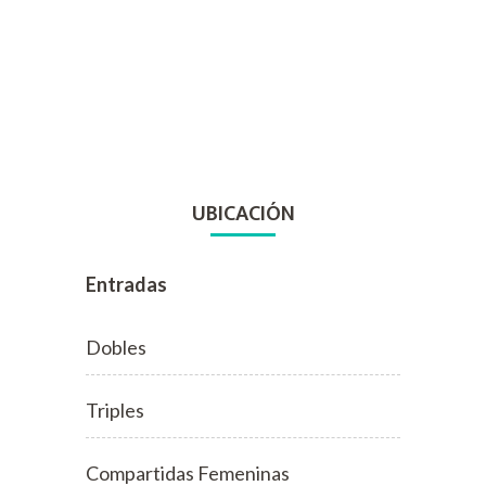
UBICACIÓN
Entradas
Dobles
Triples
Compartidas Femeninas
Mixtas
Cuadruples
¡Bienvenidos a Iguazú Falls!