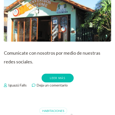
Comunicate con nosotros por medio de nuestras
redes sociales.
LEER MÁS
en
Iguazú Falls
Deja un comentario
¡Bienvenidos
a
Iguazú
Falls!
HABITACIONES