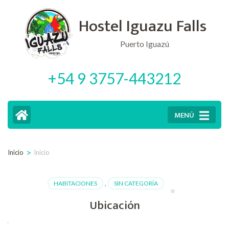
Saltar
Hostel Iguazu Falls
al
contenido
Puerto Iguazú
(presiona
+54 9 3757-443212
la
tecla
Intro)
MENÚ
>
Inicio
Inicio
HABITACIONES
,
SIN CATEGORÍA
Ubicación