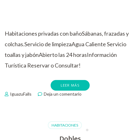
Habitaciones privadas con bañoSábanas, frazadas y
colchas.Servicio de limpiezaAgua Caliente Servicio
toallas y jabónAbierto las 24 horasInformación
Turística Reservar o Consultar!
LEER MÁS
en
IguazuFalls
Deja un comentario
Triples
HABITACIONES
Dobles