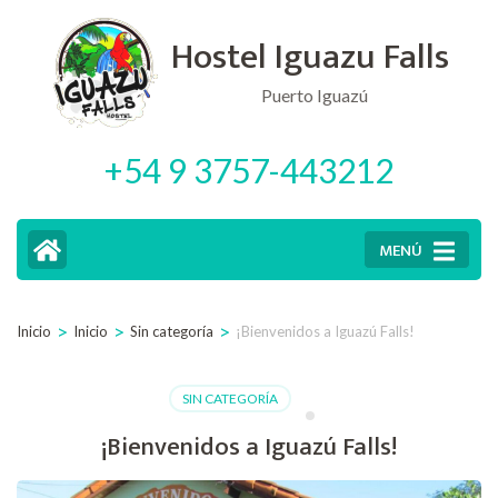
Saltar
Hostel Iguazu Falls
al
contenido
Puerto Iguazú
(presiona
+54 9 3757-443212
la
tecla
Intro)
MENÚ
>
>
>
Inicio
Inicio
Sin categoría
¡Bienvenidos a Iguazú Falls!
SIN CATEGORÍA
¡Bienvenidos a Iguazú Falls!