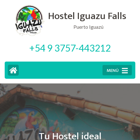
Saltar
Hostel Iguazu Falls
al
contenido
Puerto Iguazú
(presiona
+54 9 3757-443212
la
tecla
Intro)
MENÚ
Tu Hostel ideal