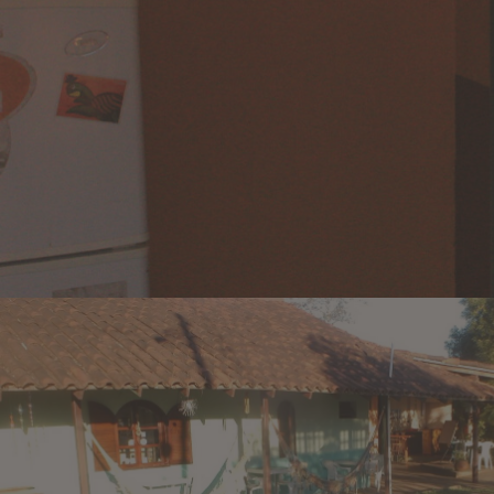
WiFi Gratis
Piscina
Barbacoa
Habitaciones sin humo
Jardin
Ubicación céntrica
Contáctate con
nosotros