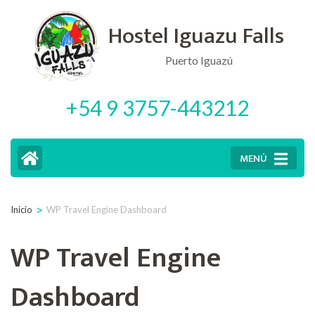
Saltar
Hostel Iguazu Falls
al
contenido
Puerto Iguazú
(presiona
+54 9 3757-443212
la
tecla
Intro)
MENÚ
>
Inicio
WP Travel Engine Dashboard
WP Travel Engine
Dashboard