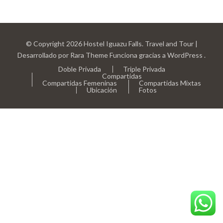
© Copyright 2026
Hostel Iguazu Falls
.
Travel and Tour |
Desarrollado por
Rara Theme
Funciona gracias a
WordPress
.
Doble Privada
Triple Privada
Compartidas
Compartidas Femeninas
Compartidas Mixtas
Ubicación
Fotos